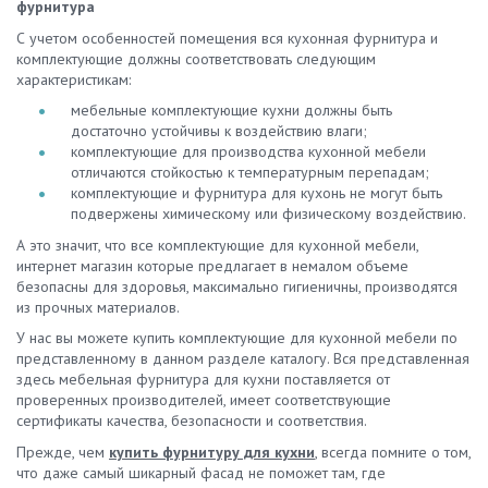
экономичность и простота монтажа. Он не такой прочный, как
фурнитура
алюминиевых и пластиковых плинтусов осуществляется в
металлические аналоги, однако отлично справляется с
соответствии с отечественными и мировыми стандартами
С учетом особенностей помещения вся кухонная фурнитура и
поставленной задачей. Цена на ПВХ панели для цоколя на
качества. Мы также реализуем комплектующие и предлагаем
комплектующие должны соответствовать следующим
порядок ниже, чем на алюминиевые. Они просты в монтаже,
купить углы, заглушки для плинтуса кухонной столешницы.
характеристикам:
обладают высокой эстетикой. Цоколь пластиковый
Свяжитесь с нами, чтобы заказать кухонный мебельный плинтус
декоративный для опоры выполняется в разнообразии цветов,
мебельные комплектующие кухни должны быть
из алюминия или пластика. Будем рады предоставить
на поверхность также могут наноситься рисунки. Результат –
достаточно устойчивы к воздействию влаги;
профессиональную консультацию и помочь вам определиться
идеальное сочетание с мебелью. Кухонные цоколя ПВХ при
комплектующие для производства кухонной мебели
с выбором.
правильном выборе и монтаже не выделяются, не портят
отличаются стойкостью к температурным перепадам;
эстетику интерьера. Планки представлены в классических и
комплектующие и фурнитура для кухонь не могут быть
нестандартных габаритах. Вы можете купить цоколь для кухни
подвержены химическому или физическому воздействию.
пластиковый 100 мм или 150 мм – этой высоты почты всегда
А это значит, что все комплектующие для кухонной мебели,
достаточно для оснащения гарнитуров. Цоколь кухонный
интернет магазин которые предлагает в немалом объеме
алюминиевый. Обладает повышенной надежностью и
безопасны для здоровья, максимально гигиеничны, производятся
прочностью. Металл проходит несколько стадий обработки, в
из прочных материалов.
результате чего становится неподверженным коррозии
металла. Купить анодированный алюминиевый цоколь для
У нас вы можете купить комплектующие для кухонной мебели по
кухни 100 мм или 150 мм стоит для обеспечения
представленному в данном разделе каталогу. Вся представленная
максимальной долговечности интерьеров. Помните также, что
здесь мебельная фурнитура для кухни поставляется от
дизайн некоторых кухонь требует установки именно
проверенных производителей, имеет соответствующие
металлических планок. Постарайтесь купить цоколь для
сертификаты качества, безопасности и соответствия.
кухонного гарнитура соответствующей расцветки. Как
Прежде, чем
купить фурнитуру для кухни
, всегда помните о том,
установить цоколь для мебели на кухне? Для начала
что даже самый шикарный фасад не поможет там, где
необходимо выбрать и купить крепление для цоколя кухни и