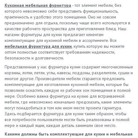
он справляется с ключевой задачей – защитой стен и мебели
городах и странах СНГ.
алюминий, также используются МДФ и ДСП. От типа панелей
Кухонная мебельная фурнитура
- тот элемент мебели, без
нужно смотреть инструкцию и следовать советам
от влаги и загрязнений. Плинтус для кухонной мебели
зависят их характеристики, долговечность и надежность в
которого невозможно себе представить функциональность,
производителей ограничителей сифонов.
обеспечивает изоляцию рабочей зоны от других элементов
эксплуатации. Предлагаем купить белый или черный цоколь
практичность и удобство этого помещения. Оно не совсем
интерьера. В результате приготовление пищи не вредит
ПВХ для кухни высотой 100 мм, 150 мм. В ассортименте и
предназначено для отдыха, поскольку чаще всего используется в
отделке и меблировке помещения. Купить алюминиевый
алюминиевые модели, и решения в других цветах. Мы
качестве рабочего пространства для приготовления блюд. Наш
плинтус для кухонных столешниц или отдать предпочтение
обеспечили максимально широкий выбор для создания
магазин фурнитуры для кухни предлагает клиентам
пластиковым моделям – решать вам. Главное, чтобы изделие
практичных и гармоничных интерьеров. Материалы, размеры и
комплектующие для кухонной мебели в ассортименте. Вся
отвечало требованиям надежности и экономичности. Где
цвета кухонного цоколя Обычно мебельный цоколь для кухни
мебельная фурнитура для кухни
, купить которую вы можете
купить кухонный плинтус? Предлагаем купить плинтус кухонный
имеет фиксированную высоту в диапазоне 10 или 15 см.
оптом полностью соответствует требованиям надежности,
для столешницы в Москве, СПб, Екатеринбурге, Челябинске и
Выбор расцветок практически неограничен. Вы можете купить
безопасности и долговечности.
других городах. Предлагаем широкий ассортимент продукции
белый кухонный цоколь пластиковый, предпочесть
по выгодным ценам. У нас вы всегда можете приобрести
Представленная у нас фурнитура кухни содержит многочисленные
металлические планки или изделия из ламинированных МДФ и
кухонные плинтусы алюминиевые и пластиковые – в каталоге
корзины, лотки, петли, углы, навесы, поддоны, разделители, сушки и
ДСП – широкая цветовая палитра позволит подобрать панели
представлены модели разных расцветок, габаритов и форм.
многое другое. Производители мебели стараются предложить
для любых интерьеров. Главное – обратить внимание на
Каждый плинтус для кухонного фартука отвечает высоким
комплектующие для изготовления кухонной мебели, которые бы
особенности материала и ключевые критерии выбора. Что
стандартам качества. При правильной установке он может
позволили оснастить каждую из рабочих зон помещения в полной
учесть, выбирая цоколь для кухонной мебели напольный:
прослужить более 5-ти лет без необходимости ремонта и
мере. Особенно важна фурнитура на кухню для встраиваемой
Высота планки должна соответствовать длине ножек. Следует
замены. Все еще думаете, где купить алюминиевый плинтус?
мебели, где невозможно изначально предсказать, какие элементы
подбирать цоколь под кухню – под цвет и фактуру фасадов.
Сделайте заказ в нашей компании. Мы предлагаем купить
могут понадобиться в том или ином месте проекта гарнитура.
При необходимости стоит купить клипсы и плинтус цоколя для
пристеночный алюминиевый плинтус для столешницы в
Здесь подбирается фурнитура для кухни таким образом, чтобы
кухни. Комплектующие для цоколя кухни должны
Москве, СПб, Екатеринбурге, Самаре, Челябинске,
все потребности пользователи могли быть реализованы в полной
соответствовать его параметрам. Для усиления
Новосибирске, Самаре, Нижнем Новгороде, Минске,
мере и каждый ящик, каждая деталь занимали свое место.
водоотталкивающих свойств можно использовать уплотнители.
Красноярске и других городах. Осуществляем оперативную
Панели из ПВХ. Кухонный цоколь пластиковый характеризует
Какими должны быть комплектующие для кухни и мебельная
доставку и гарантируем выгодные цены. Производство