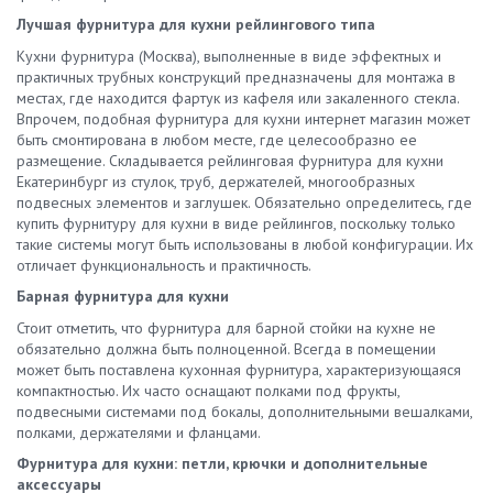
СПб, Нижнем Новгороде, Тюмени и других городах России.
Лучшая фурнитура для кухни рейлингового типа
Вниманию покупателей огромный выбор изделий. Размеры
Кухни фурнитура (Москва), выполненные в виде эффектных и
цоколя кухни соответствуют стандартам. В наличии есть и
практичных трубных конструкций предназначены для монтажа в
нестандартные решения для оригинальных интерьеров. Вы
местах, где находится фартук из кафеля или закаленного стекла.
можете купить цоколь кухонный 100 мм и 150 мм в Москве и
Впрочем, подобная фурнитура для кухни интернет магазин может
других городах с оперативной доставкой. Мы предлагаем
быть смонтирована в любом месте, где целесообразно ее
действительно выгодные условия. Цена на кухонный цоколь
размещение. Складывается рейлинговая фурнитура для кухни
для шкафов и другой мебели ниже средних по рынку
Екатеринбург из стулок, труб, держателей, многообразных
показателей. Свяжитесь с нами, чтобы заказать цоколь для
подвесных элементов и заглушек. Обязательно определитесь, где
кухни или получить консультацию.
купить фурнитуру для кухни в виде рейлингов, поскольку только
такие системы могут быть использованы в любой конфигурации. Их
отличает функциональность и практичность.
Барная фурнитура для кухни
Стоит отметить, что фурнитура для барной стойки на кухне не
обязательно должна быть полноценной. Всегда в помещении
может быть поставлена кухонная фурнитура, характеризующаяся
компактностью. Их часто оснащают полками под фрукты,
подвесными системами под бокалы, дополнительными вешалками,
полками, держателями и фланцами.
Фурнитура для кухни: петли, крючки и дополнительные
аксессуары