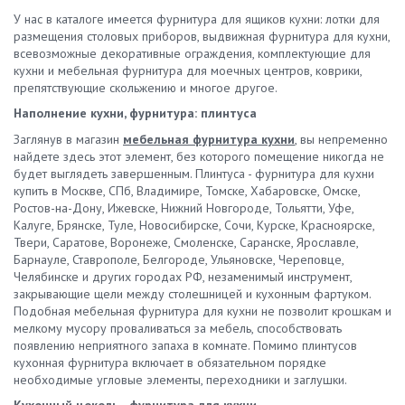
У нас в каталоге имеется фурнитура для ящиков кухни: лотки для
размещения столовых приборов, выдвижная фурнитура для кухни,
всевозможные декоративные ограждения, комплектующие для
кухни и мебельная фурнитура для моечных центров, коврики,
препятствующие скольжению и многое другое.
Наполнение кухни, фурнитура: плинтуса
Заглянув в магазин
мебельная фурнитура кухни
, вы непременно
найдете здесь этот элемент, без которого помещение никогда не
будет выглядеть завершенным. Плинтуса - фурнитура для кухни
купить в Москве, СПб, Владимире, Томске, Хабаровске, Омске,
Ростов-на-Дону, Ижевске, Нижний Новгороде, Тольятти, Уфе,
Калуге, Брянске, Туле, Новосибирске, Сочи, Курске, Красноярске,
Твери, Саратове, Воронеже, Смоленске, Саранске, Ярославле,
Барнауле, Ставрополе, Белгороде, Ульяновске, Череповце,
Челябинске и других городах РФ, незаменимый инструмент,
закрывающие щели между столешницей и кухонным фартуком.
Подобная мебельная фурнитура для кухни не позволит крошкам и
мелкому мусору проваливаться за мебель, способствовать
появлению неприятного запаха в комнате. Помимо плинтусов
кухонная фурнитура включает в обязательном порядке
необходимые угловые элементы, переходники и заглушки.