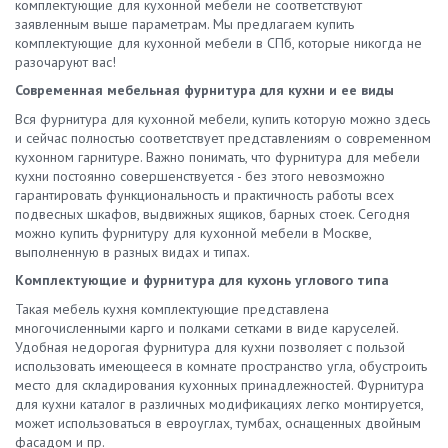
комплектующие для кухонной мебели не соответствуют
силиконовый уплотнитель, если вы хотите добиться
заявленным выше параметрам. Мы предлагаем купить
максимальной изоляции. Обратите внимание и на соответствие
комплектующие для кухонной мебели в СПб, которые никогда не
размеров. Обычно магазины предлагают купить цоколь
разочаруют вас!
кухонный 100 мм или 150 мм. Его высота должна быть
достаточной для того, чтобы заполнить пространство между
Современная мебельная фурнитура для кухни и ее виды
мебелью и полом. Клипса для кухонного цоколя ПВХ обычно
Вся фурнитура для кухонной мебели, купить которую можно здесь
идет в комплекте – стандартная комплектация включает
и сейчас полностью соответствует представлениям о современном
панель цоколь, угловые соединения, торцевые заглушки и
кухонном гарнитуре. Важно понимать, что фурнитура для мебели
клипса для цоколя кухни с клаймером. Как провести крепеж
кухни постоянно совершенствуется - без этого невозможно
цоколя кухни: Распакуйте все элементы. Подготовьте планку,
гарантировать функциональность и практичность работы всех
уголок для цоколя кухни и другие комплектующие.
подвесных шкафов, выдвижных ящиков, барных стоек. Сегодня
Зафиксируете конструкцию переходниками. Установите клипсы
можно купить фурнитуру для кухонной мебели в Москве,
с обратной стороны заглушки для цоколя кухни. Далее
выполненную в разных видах и типах.
осуществите крепление цоколя к ножкам кухни простым
защелкиванием. Монтаж не требуется специальных навыков –
Комплектующие и фурнитура для кухонь углового типа
достаточно просто купить качественный цоколь для кухни 100
Такая мебель кухня комплектующие представлена
мм или 150 мм, учесть размеры и наличие угловых
многочисленными карго и полками сетками в виде каруселей.
конструкций, обеспечить соответствие цвета и фактуры
Удобная недорогая фурнитура для кухни позволяет с пользой
параметрам интерьера. Остальное – дело техники. Цоколь из
использовать имеющееся в комнате пространство угла, обустроить
пластика для кухни установить проще, с алюминиевыми
место для складирования кухонных принадлежностей. Фурнитура
конструкциями иногда приходится повозиться. Однако если
для кухни каталог в различных модификациях легко монтируется,
следовать инструкции, монтаж займет всего несколько минут.
может использоваться в евроуглах, тумбах, оснащенных двойным
Где купить цоколь для кухни? Предлагаем купить
фасадом и пр.
алюминиевый или пластиковый цоколь для кухни в Москве,