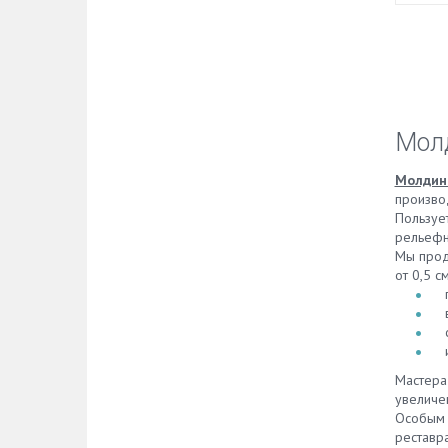
Молд
Молдин
произво
Пользуе
рельефн
Мы прод
от 0,5 с
Мастера
увеличе
Особым
реставр