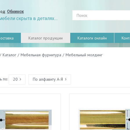
род:
Обнинск
ебели скрыта в деталях....
оставка
Каталог продукции
Каталоги онлайн
Конт
/
Каталог
/
Мебельная фурнитура
/
Мебельный молдинг
 по:
20
По алфавиту А-Я