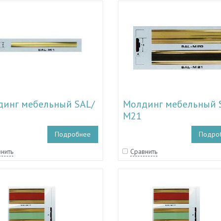
инг мебельный SAL/
Молдинг мебельный 
М21
Подробнее
Подро
нить
Сравнить