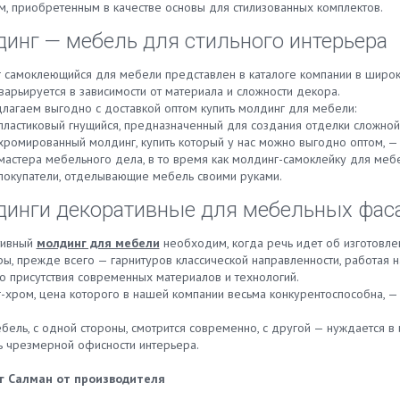
м, приобретенным в качестве основы для стилизованных комплектов.
инг — мебель для стильного интерьера
 самоклеющийся для мебели представлен в каталоге компании в широк
арьируется в зависимости от материала и сложности декора.
лагаем выгодно с доставкой оптом купить молдинг для мебели:
пластиковый гнущийся, предназначенный для создания отделки сложно
хромированный молдинг, купить который у нас можно выгодно оптом, —
мастера мебельного дела, в то время как молдинг-самоклейку для меб
покупатели, отделывающие мебель своими руками.
инги декоративные для мебельных фас
тивный
молдинг для мебели
необходим, когда речь идет об изготовле
ры, прежде всего — гарнитуров классической направленности, работая 
о присутствия современных материалов и технологий.
-хром, цена которого в нашей компании весьма конкурентоспособна, —
бель, с одной стороны, смотрится современно, с другой — нуждается в
ь чрезмерной офисности интерьера.
г Салман от производителя