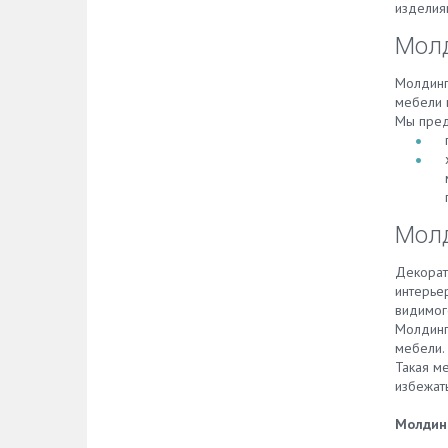
изделия
Молд
Молдинг
мебели в
Мы пред
Молд
Декора
интерье
видимог
Молдинг
мебели.
Такая ме
избежат
Молдин