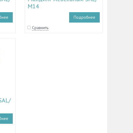
М14
бнее
Подробнее
Сравнить
SAL/
бнее