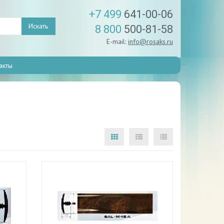
+7 499
641-00-06
Искать
8 800
500-81-58
E-mail:
info@rosaks.ru
акты