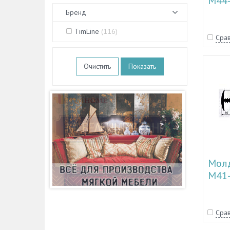
М44
Бренд
TimLine
(
116
)
Срав
Очистить
Молд
М41
Срав