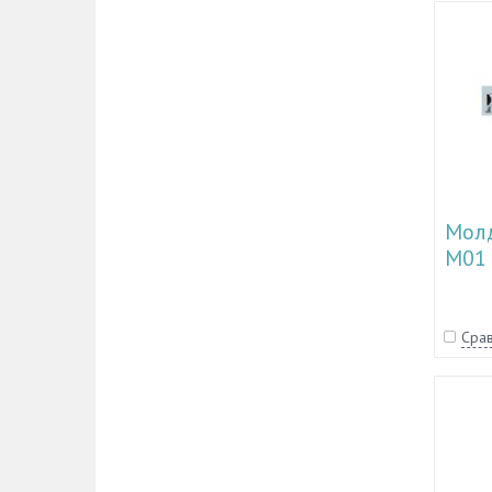
Молд
М01
Срав