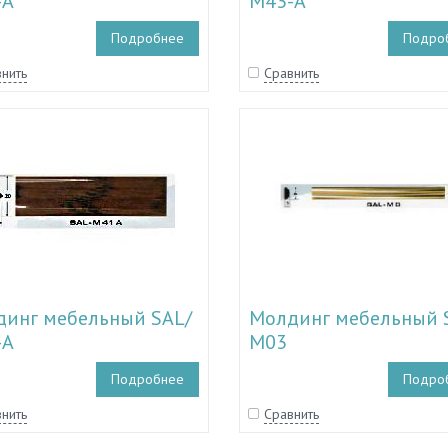
-A
М43-A
Подробнее
Подро
нить
Сравнить
инг мебельный SAL/
Молдинг мебельный 
-A
М03
Подробнее
Подро
нить
Сравнить