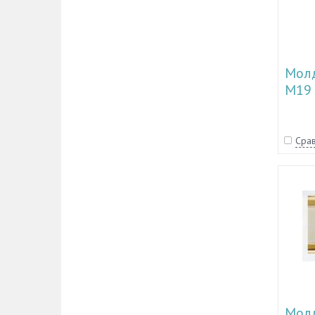
Молд
М19
Срав
Молд