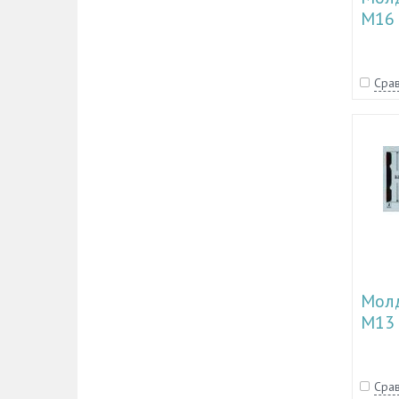
М16
Срав
Молд
М13
Срав