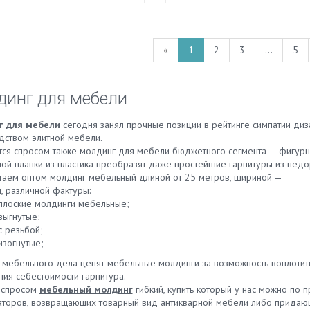
«
1
2
3
...
5
инг для мебели
г для мебели
сегодня занял прочные позиции в рейтинге симпатии диз
дством элитной мебели.
тся спросом также молдинг для мебели бюджетного сегмента — фигурн
ой планки из пластика преобразят даже простейшие гарнитуры из недо
аем оптом молдинг мебельный длиной от 25 метров, шириной —
м, различной фактуры:
плоские молдинги мебельные;
выгнутые;
с резьбой;
изогнутые;
 мебельного дела ценят мебельные молдинги за возможность воплотит
ния себестоимости гарнитура.
 спросом
мебельный молдинг
гибкий, купить который у нас можно по п
аторов, возвращающих товарный вид антикварной мебели либо придающ