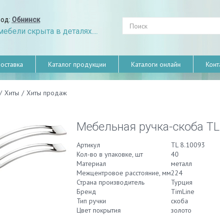
род:
Обнинск
ебели скрыта в деталях....
оставка
Каталог продукции
Каталоги онлайн
Конт
/
Хиты
/
Хиты продаж
Мебельная ручка-скоба TL
Артикул
TL 8.10093
Кол-во в упаковке, шт
40
Материал
металл
Межцентровое расстояние, мм
224
Страна производитель
Турция
Бренд
TimLine
Тип ручки
скоба
Цвет покрытия
золото